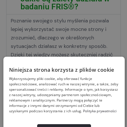
badaniu FRIS®?
Poznanie swojego stylu myślenia pozwala
lepiej wykorzystać swoje mocne strony i
zrozumieć, dlaczego w określonych
sytuacjach działasz w konkretny sposób.
Dzięki tej wiedzy możesz skuteczniej radzić
sobie z codziennymi wyzwaniami oraz lepiej
Niniejsza strona korzysta z plików cookie
współpracować z innymi.
Wykorzystujemy pliki cookie, aby oferować funkcje
społecznościowe, analizować ruch w naszej witrynie, a także, żeby
Czy wyniki badania FRIS®
spersonalizować treści i reklamy. Informacje o tym, jak korzystasz
z naszej witryny, udostępniamy partnerom społecznościowym,
są uniwersalne?
reklamowym i analitycznym. Partnerzy mogą połączyć te
informacje z innymi danymi otrzymanymi od Ciebie lub
Jak przebiega badanie?
uzyskanymi podczas korzystania z ich usług.
Polityka prywatności